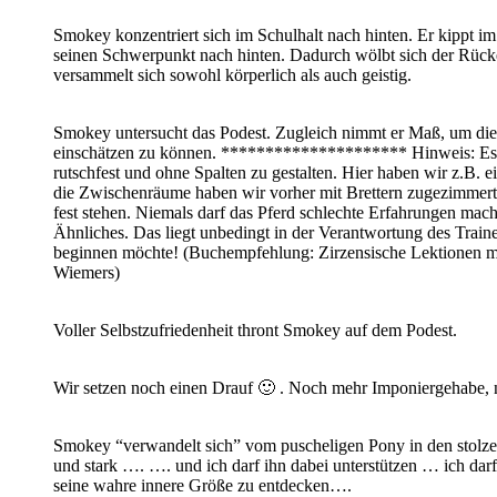
Smokey konzentriert sich im Schulhalt nach hinten. Er kippt i
seinen Schwerpunkt nach hinten. Dadurch wölbt sich der Rücke
versammelt sich sowohl körperlich als auch geistig.
Smokey untersucht das Podest. Zugleich nimmt er Maß, um d
einschätzen zu können. ********************* Hinweis: Es is
rutschfest und ohne Spalten zu gestalten. Hier haben wir z.B. e
die Zwischenräume haben wir vorher mit Brettern zugezimmert.
fest stehen. Niemals darf das Pferd schlechte Erfahrungen mac
Ähnliches. Das liegt unbedingt in der Verantwortung des Trai
beginnen möchte! (Buchempfehlung: Zirzensische Lektionen m
Wiemers)
Voller Selbstzufriedenheit thront Smokey auf dem Podest.
Wir setzen noch einen Drauf 🙂 . Noch mehr Imponiergehabe, 
Smokey “verwandelt sich” vom puscheligen Pony in den stolze
und stark …. …. und ich darf ihn dabei unterstützen … ich darf
seine wahre innere Größe zu entdecken….