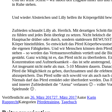
in Ruhe stehen.
Und wieder Abstreichen und Lilly helfen ihr Körpergefühl bewu
Zufrieden schnaubt Lilly ab. Herrlich. Mit derartigen Schritt-f
zu fühlen und jedes Bein überlegt zu setzen. Nicht hektisch die
Hauptsache drüber oder durch, sondern stattdessen BEWUSST 
Körper hineinfühlen. So entwickelt das Pferd Körperbewussts
die eigenen Fähigkeiten. Und wir Menschen können dem Pferd h
stehen – so werden das Vertrauensverhältnis vertieft und die
gestärkt. Ganz wichtig ist es, das Pferd nicht zu überfordern. 
Konzentration und Aufmerksamkeit – das ist sehr anstrengend,
Art insgesamt nicht mehr als max. 5-10 Minuten dauern. Danac
Pferd die Möglichkeit zu geben, durchzuatmen und die erlebt
abzuspeichern. Das Pferd sollte sich sowohl vor als auch nach
Niemals darf das Pferd ermüdet oder überfordert werden. Das P
und innerer Zufriedenheit die “Arena” verlassen 🙂 – voller Vo
Spielrunde 🙂 .
Veröffentlicht am
26. März 2017
27. März 2017
Autor
Karin
Rupprecht
Kategorien
Pferdetraining
,
Tagebuch