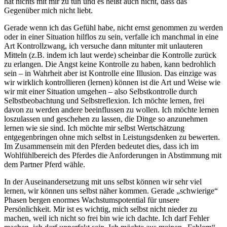
hat nichts mit mir zu tun und es heißt auch nicht, dass das
Gegenüber mich nicht liebt.
Gerade wenn ich das Gefühl habe, nicht ernst genommen zu werden
oder in einer Situation hilflos zu sein, verfalle ich manchmal in eine
Art Kontrollzwang, ich versuche dann mitunter mit unlauteren
Mitteln (z.B. indem ich laut werde) scheinbar die Kontrolle zurück
zu erlangen. Die Angst keine Kontrolle zu haben, kann bedrohlich
sein – in Wahrheit aber ist Kontrolle eine Illusion. Das einzige was
wir wirklich kontrollieren (lernen) können ist die Art und Weise wie
wir mit einer Situation umgehen – also Selbstkontrolle durch
Selbstbeobachtung und Selbstreflexion. Ich möchte lernen, frei
davon zu werden andere beeinflussen zu wollen. Ich möchte lernen
loszulassen und geschehen zu lassen, die Dinge so anzunehmen
lernen wie sie sind. Ich möchte mir selbst Wertschätzung
entgegenbringen ohne mich selbst in Leistungsdenken zu bewerten.
Im Zusammensein mit den Pferden bedeutet dies, dass ich im
Wohlfühlbereich des Pferdes die Anforderungen in Abstimmung mit
dem Partner Pferd wähle.
In der Auseinandersetzung mit uns selbst können wir sehr viel
lernen, wir können uns selbst näher kommen. Gerade „schwierige“
Phasen bergen enormes Wachstumspotential für unsere
Persönlichkeit. Mir ist es wichtig, mich selbst nicht nieder zu
machen, weil ich nicht so frei bin wie ich dachte. Ich darf Fehler