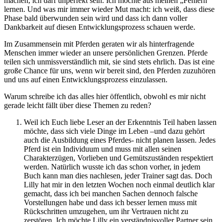
machen, ich darf unperfekt sein. Ich möchte aus meinen „Fehlern“
lernen. Und was mir immer wieder Mut macht: ich weiß, dass diese
Phase bald überwunden sein wird und dass ich dann voller
Dankbarkeit auf diesen Entwicklungsprozess schauen werde.
Im Zusammensein mit Pferden geraten wir als hinterfragende
Menschen immer wieder an unsere persönlichen Grenzen. Pferde
teilen sich unmissverständlich mit, sie sind stets ehrlich. Das ist eine
große Chance für uns, wenn wir bereit sind, den Pferden zuzuhören
und uns auf einen Entwicklungsprozess einzulassen.
Warum schreibe ich das alles hier öffentlich, obwohl es mir nicht
gerade leicht fällt über diese Themen zu reden?
Weil ich Euch liebe Leser an der Erkenntnis Teil haben lassen
möchte, dass sich viele Dinge im Leben –und dazu gehört
auch die Ausbildung eines Pferdes- nicht planen lassen. Jedes
Pferd ist ein Individuum und muss mit allen seinen
Charakterzügen, Vorlieben und Gemütszuständen respektiert
werden. Natürlich wusste ich das schon vorher, in jedem
Buch kann man dies nachlesen, jeder Trainer sagt das. Doch
Lilly hat mir in den letzten Wochen noch einmal deutlich klar
gemacht, dass ich bei manchen Sachen dennoch falsche
Vorstellungen habe und dass ich besser lernen muss mit
Rückschritten umzugehen, um ihr Vertrauen nicht zu
zerstören. Ich möchte Lilly ein verständnisvoller Partner sein,