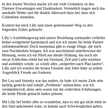
In den letzten Wochen mache ich mir viele Gedanken zu den
Themen Erwartungen und Dankbarkeit. Vermutlich tragen auch das
nasskalte Wetter und die dunkle Jahreszeit dazu bei, dass sich
Grübeleien einstellen.
Konkret hat mich Lilly und unser gemeinsamer Weg zu den
folgenden Zeilen gebracht:
Lilly´s Ausbildungsweg und unsere Beziehung zueinander verliefen
bisher weitgehend harmonisch und wie ich meine für beide Partner
zufriedenstellend. Doch momentan gibt es einige Dinge, die mich
zum Nachdenken bringen. Ich war anscheinend unterbewusst der
Meinung, wenn ich ein Pferd aus idealer Haltung, das noch nie
etwas Schlechtes erlebt hat mit Verstand, Zeit und Liebe erziehen
und ausbilden würde, so würde alles „stolperfrei nach Plan laufen“,
Lilly und ich würden die besten Freunde und Jeder hätte zu jedem
Augenblick Freude am Anderen.
Bei Lea und Smoeky war das anders, da hatte ich meine Ziele sehr
niedrig gesteckt und sobald „Probleme“ auftauchten, war ich
verständnisvoll, denn stets waren mir die schlechten Erfahrungen,
die beide Pferde gemacht hatten präsent.
Mit Lilly lief bisher alles so wunderbar, dass es mir gar nicht mehr in
den Sinn gekommen wäre, es könnte auch Schwierigkeiten geben.