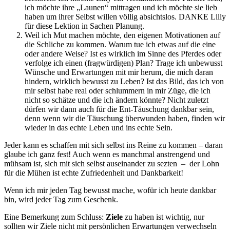
ich möchte ihre „Launen“ mittragen und ich möchte sie lieb
haben um ihrer Selbst willen völlig absichtslos. DANKE Lilly
für diese Lektion in Sachen Planung.
Weil ich Mut machen möchte, den eigenen Motivationen auf
die Schliche zu kommen. Warum tue ich etwas auf die eine
oder andere Weise? Ist es wirklich im Sinne des Pferdes oder
verfolge ich einen (fragwürdigen) Plan? Trage ich unbewusst
Wünsche und Erwartungen mit mir herum, die mich daran
hindern, wirklich bewusst zu Leben? Ist das Bild, das ich von
mir selbst habe real oder schlummern in mir Züge, die ich
nicht so schätze und die ich ändern könnte? Nicht zuletzt
dürfen wir dann auch für die Ent-Täuschung dankbar sein,
denn wenn wir die Täuschung überwunden haben, finden wir
wieder in das echte Leben und ins echte Sein.
Jeder kann es schaffen mit sich selbst ins Reine zu kommen – daran
glaube ich ganz fest! Auch wenn es manchmal anstrengend und
mühsam ist, sich mit sich selbst auseinander zu sezten – der Lohn
für die Mühen ist echte Zufriedenheit und Dankbarkeit!
Wenn ich mir jeden Tag bewusst mache, wofür ich heute dankbar
bin, wird jeder Tag zum Geschenk.
Eine Bemerkung zum Schluss:
Ziele
zu haben ist wichtig, nur
sollten wir Ziele nicht mit persönlichen Erwartungen verwechseln