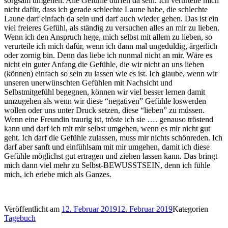
sorgsam umgehen. Alle Gefühle dürfen da sein. Ich verurteile mich
nicht dafür, dass ich gerade schlechte Laune habe, die schlechte
Laune darf einfach da sein und darf auch wieder gehen. Das ist ein
viel freieres Gefühl, als ständig zu versuchen alles an mir zu lieben.
Wenn ich den Anspruch hege, mich selbst mit allem zu lieben, so
verurteile ich mich dafür, wenn ich dann mal ungeduldig, ärgerlich
oder zornig bin. Denn das liebe ich nunmal nicht an mir. Wäre es
nicht ein guter Anfang die Gefühle, die wir nicht an uns lieben
(können) einfach so sein zu lassen wie es ist. Ich glaube, wenn wir
unseren unerwünschten Gefühlen mit Nachsicht und
Selbstmitgefühl begegnen, können wir viel besser lernen damit
umzugehen als wenn wir diese “negativen” Gefühle loswerden
wollen oder uns unter Druck setzen, diese “lieben” zu müssen.
Wenn eine Freundin traurig ist, tröste ich sie …. genauso tröstend
kann und darf ich mit mir selbst umgehen, wenn es mir nicht gut
geht. Ich darf die Gefühle zulassen, muss mir nichts schönreden. Ich
darf aber sanft und einfühlsam mit mir umgehen, damit ich diese
Gefühle möglichst gut ertragen und ziehen lassen kann. Das bringt
mich dann viel mehr zu Selbst-BEWUSSTSEIN, denn ich fühle
mich, ich erlebe mich als Ganzes.
Veröffentlicht am
12. Februar 2019
12. Februar 2019
Kategorien
Tagebuch