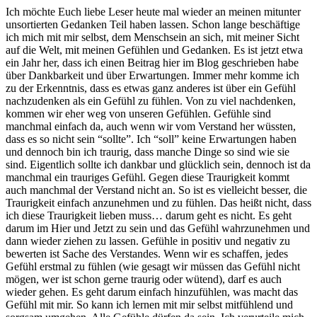
Ich möchte Euch liebe Leser heute mal wieder an meinen mitunter
unsortierten Gedanken Teil haben lassen. Schon lange beschäftige
ich mich mit mir selbst, dem Menschsein an sich, mit meiner Sicht
auf die Welt, mit meinen Gefühlen und Gedanken. Es ist jetzt etwa
ein Jahr her, dass ich einen Beitrag hier im Blog geschrieben habe
über Dankbarkeit und über Erwartungen. Immer mehr komme ich
zu der Erkenntnis, dass es etwas ganz anderes ist über ein Gefühl
nachzudenken als ein Gefühl zu fühlen. Von zu viel nachdenken,
kommen wir eher weg von unseren Gefühlen. Gefühle sind
manchmal einfach da, auch wenn wir vom Verstand her wüssten,
dass es so nicht sein “sollte”. Ich “soll” keine Erwartungen haben
und dennoch bin ich traurig, dass manche Dinge so sind wie sie
sind. Eigentlich sollte ich dankbar und glücklich sein, dennoch ist da
manchmal ein trauriges Gefühl. Gegen diese Traurigkeit kommt
auch manchmal der Verstand nicht an. So ist es vielleicht besser, die
Traurigkeit einfach anzunehmen und zu fühlen. Das heißt nicht, dass
ich diese Traurigkeit lieben muss… darum geht es nicht. Es geht
darum im Hier und Jetzt zu sein und das Gefühl wahrzunehmen und
dann wieder ziehen zu lassen. Gefühle in positiv und negativ zu
bewerten ist Sache des Verstandes. Wenn wir es schaffen, jedes
Gefühl erstmal zu fühlen (wie gesagt wir müssen das Gefühl nicht
mögen, wer ist schon gerne traurig oder wütend), darf es auch
wieder gehen. Es geht darum einfach hinzufühlen, was macht das
Gefühl mit mir. So kann ich lernen mit mir selbst mitfühlend und