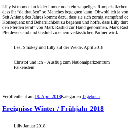
Lilly ist momentan leider immer noch ein zappeliges Rumpelstilzchen.
dass ihr “da draußen” so Manches begegnen kann. Obwohl ich ja von An
Seit Anfang des Jahres kommt dazu, dass sie sich zornig stampfend ode
Konsequenz und Beharrlichkeit zu begenen und hoffe, dass Lilly dur
den Pferden lernt” von Mark Rashid zur Hand genommen. Mark Rashid´s 
Pferdeverstand und Geduld zu einem verlässlichen Partner wird.
Lea, Smokey und Lilly auf der Weide. April 2018
Christof und ich – Ausflug zum Nationalparkzentrum
Falkenstein
Veröffentlicht am
19. April 2018
Kategorien
Tagebuch
Ereignisse Winter / Frühjahr 2018
Lilly Januar 2018