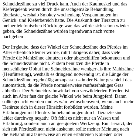
Schneidezähne zu viel Druck kam. Auch der Kaumuskel und das
Kiefergelenk waren durch die unsachgemäße Behandlung
überlastet, weshalb Smokey wochenlang Verspannungen im
Genick- und Kieferbereich hatte. Die Auskunft der Tierärztin zu
meiner telefonischen Rückfrage war, das würde sich schon wieder
geben, die Schneidezähne würden irgendwann nach vorne
nachgeben…
Der Irrglaube, dass der Winkel der Schneidezähne des Pferdes im
Alter erheblich kleiner würde, rührt übrigens daher, dass viele
Pferde die Mahlzähne abnutzen oder abgeschliffen bekommen und
die Schneidezähne nicht. Zudem benützen die Pferde in
menschlicher Obhut ihre Schneidezähne weniger als ihre Mahlzähne
(Heufütterung), weshalb es dringend notwendig ist, die Länge der
Schneidezähne regelmäßig anzupassen – in der Natur geschieht das
automatisch, da die Pferde normalerweise raufaserhaltiges Gras
abbeißen. Der Schneidezahnwinkel von verwildeterten Pferden ist
auch im Alter fast der gleiche Winkel wie beim Jungpferd. Daran
sollte gedacht werden und es wäre wünschenswert, wenn auch mehr
Tierärzte sich in dieser Hinsicht fortbilden würden. Meine
Erfahrungen mit Pferdezahnbehandlungen durch Tierärzte sind
leider durchweg negativ. Oft fehlt es nicht nur an Wissen und
Erfahrung, sondern auch an geeignetem Werkzeug. Ein Tierarzt, der
sich mit Pferdezähnen nicht auskennt, sollte meiner Meinung nach
die Behandlung fairerweise an einen erfahrenen Kollegen oder