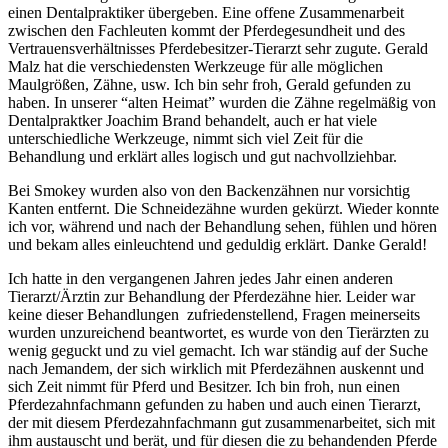
einen Dentalpraktiker übergeben. Eine offene Zusammenarbeit
zwischen den Fachleuten kommt der Pferdegesundheit und des
Vertrauensverhältnisses Pferdebesitzer-Tierarzt sehr zugute. Gerald
Malz hat die verschiedensten Werkzeuge für alle möglichen
Maulgrößen, Zähne, usw. Ich bin sehr froh, Gerald gefunden zu
haben. In unserer “alten Heimat” wurden die Zähne regelmäßig von
Dentalpraktker Joachim Brand behandelt, auch er hat viele
unterschiedliche Werkzeuge, nimmt sich viel Zeit für die
Behandlung und erklärt alles logisch und gut nachvollziehbar.
Bei Smokey wurden also von den Backenzähnen nur vorsichtig
Kanten entfernt. Die Schneidezähne wurden gekürzt. Wieder konnte
ich vor, während und nach der Behandlung sehen, fühlen und hören
und bekam alles einleuchtend und geduldig erklärt. Danke Gerald!
Ich hatte in den vergangenen Jahren jedes Jahr einen anderen
Tierarzt/Ärztin zur Behandlung der Pferdezähne hier. Leider war
keine dieser Behandlungen zufriedenstellend, Fragen meinerseits
wurden unzureichend beantwortet, es wurde von den Tierärzten zu
wenig geguckt und zu viel gemacht. Ich war ständig auf der Suche
nach Jemandem, der sich wirklich mit Pferdezähnen auskennt und
sich Zeit nimmt für Pferd und Besitzer. Ich bin froh, nun einen
Pferdezahnfachmann gefunden zu haben und auch einen Tierarzt,
der mit diesem Pferdezahnfachmann gut zusammenarbeitet, sich mit
ihm austauscht und berät, und für diesen die zu behandenden Pferde