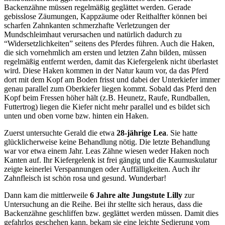
Backenzähne müssen regelmäßig geglättet werden. Gerade
gebisslose Zäumungen, Kappzäume oder Reithalfter können bei
scharfen Zahnkanten schmerzhafte Verletzungen der
Mundschleimhaut verursachen und natürlich dadurch zu
“Widersetzlichkeiten” seitens des Pferdes führen. Auch die Haken,
die sich vornehmlich am ersten und letzten Zahn bilden, müssen
regelmäßig entfernt werden, damit das Kiefergelenk nicht überlastet
wird. Diese Haken kommen in der Natur kaum vor, da das Pferd
dort mit dem Kopf am Boden frisst und dabei der Unterkiefer immer
genau parallel zum Oberkiefer liegen kommt. Sobald das Pferd den
Kopf beim Fressen höher hält (z.B. Heunetz, Raufe, Rundballen,
Futtertrog) liegen die Kiefer nicht mehr parallel und es bildet sich
unten und oben vorne bzw. hinten ein Haken.
Zuerst untersuchte Gerald die etwa
28-jährige Lea
. Sie hatte
glücklicherweise keine Behandlung nötig. Die letzte Behandlung
war vor etwa einem Jahr. Leas Zähne wiesen weder Haken noch
Kanten auf. Ihr Kiefergelenk ist frei gängig und die Kaumuskulatur
zeigte keinerlei Verspannungen oder Auffälligkeiten. Auch ihr
Zahnfleisch ist schön rosa und gesund. Wunderbar!
Dann kam die mittlerweile
6 Jahre alte Jungstute Lilly
zur
Untersuchung an die Reihe. Bei ihr stellte sich heraus, dass die
Backenzähne geschliffen bzw. geglättet werden müssen. Damit dies
gefahrlos geschehen kann, bekam sie eine leichte Sedierung vom