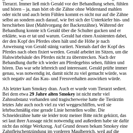
Tierarzt. Immer ließ mich Gerald vor der Behandlung sehen, fühlen
und hören – ja, man hört ob die Zähne ohne Widerstand mahlen
oder nicht und auch beim Fühlen kommt es nicht nur auf die Zähne
selbst an sondern auch darauf, wie frei sich der Unterkiefer hin- und
herschieben lässt (Mahlvorgang der Backenzähne). Während der
Behandlung konnte ich Gerald über die Schulter gucken und er
erklärte, was er tat und warum. Gerald hat einen Assistenten dabei,
der den Kopf des Pferdes oben hält und die Höhe je nach
Anweisung von Gerald stänig variiert. Niemals darf der Kopf des
Pferdes nach oben fixiert werden. Gerald arbeitet im Sitzen, um die
Halswirbelsäule des Pferdes nicht zu überstrecken. Nach der
Behandlung durfte ich wieder am Pferdegebiss sehen, fühlen und
hören. Das war sehr lehrreich und interessant. Gerald prüfte immer
genau, was notwendig ist, damit nicht zu viel gemacht würde, was
sich negativ auf das Kau- und Fressverhalten auswirken würde.
Als letzter kam Smokey dran. Auch er wurde vom Tierarzt sediert.
Bei dem etwa
29 Jahre alten Smokey
ist nicht mehr viel
Zahnsubstanz vorhanden und tragischerweise hatte die Tierärztin
letztes Jahr auch noch viel zu viel weggeschliffen, weil sie
lehrbuchmäßig eine gerade Linie herstellen wollte. Die
Schneidezähne hatte sie leider trotz meiner Bitte nicht gekürzt, das
sei laut ihrer Aussage nicht notwendig und außerdem habe sie dafür
nicht das nötige Werkzeug. Auf Grund dessen bekam Smokey eine
Zahnfleischentzündung im vorderen Maulbereich, weil auf die